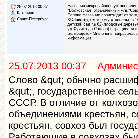
Названия микрорайонов установились
25.07.2013 00:37
"Волковская",ограниченный ж/д."Сов
Катерина
Салова.Название происходит от тог
Санкт-Петербург
ХОЗяйству,к которому относился и "
детский сад № 82),плодовые деревья
ул.Фучика до Салова)-выращивали ш
Белградской.Мне очень понравилас
информации.
25.07.2013 00:37 Админис
Слово &qut; обычно расши
&qut;, государственное сел
СССР. В отличие от колхоз
объединениями крестьян, с
крестьян, совхоз был госу
Работающие в совхозах бы