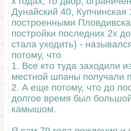
х годах, то двор, огранич
Дунайский 40, Купчинская 
построенными Пловдивская
постройки последних 2х д
стала уходить) - называл
потому, что
1. Все кто туда заходили и
местной шпаны получали п
2. А еще потому, что до п
долгое время был большой
камышом.
Я сам 79 года рождения и 