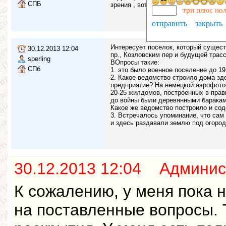
СПБ
зрения , вот ...
три плюс но
отправить
закрыть
Интересует поселок, который сущес
30.12.2013 12:04
пр., Козловским пер и будущей трас
sperling
ВОпросы такие:
СПб
1. это было военное поселение до 19
2. Какое ведомство строило дома зд
предприятие? На немецкой аэрофотос
20-25 жилдомов, построенных в пра
до войны были деревянными баракам
Какое же ведомство построило и сод
3. Встречалось упоминание, что сам
и здесь раздавали землю под огород
30.12.2013 12:04 Админис
К сожалению, у меня пока 
на поставленные вопросы. 