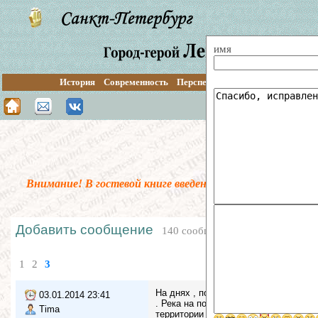
имя
История
Современность
Перспективы
Путеводитель
О
Поиск по сайту
Гос
Внимание! В гостевой книге введена предмодерация. В
Добавить сообщение
140 сообщений
1
2
3
На днях , побывал в парке Воинов-ин
03.01.2014 23:41
. Река на повороте , превращается в
Tima
территории чётко просматривается за