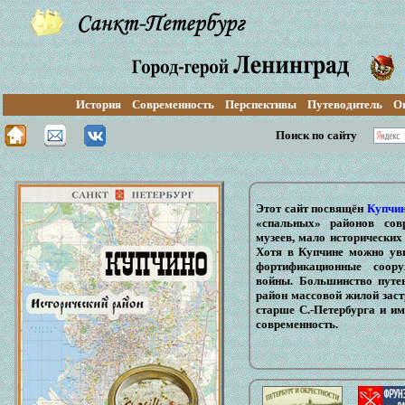
История
Современность
Перспективы
Путеводитель
О
Поиск по сайту
Этот сайт посвящён
Купчи
«спальных» районов совр
музеев, мало исторических
Хотя в Купчине можно уви
фортификационные
соору
войны. Большинство путе
район массовой жилой заст
старше С.-Петербурга и им
современность.