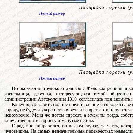
Площадка порезки (у
Полный размер
Площадка порезки (у
Полный размер
По окончании трудового дня мы с Фёдором решили прогу
жительница, девушка, интересующаяся темой обществен
администрации Автоколонны 1310, согласилась познакомить н
Конечно, составить полное представление о городе за две
городу, не будучи уверен, что в вечернее время это получится.
невозможно. Меня же потом спросят, а зачем ты тогда, собс
запечатлей для истории упомянутые грибы.
Город мне понравился, во всяком случае, та часть, кот
чудовищны. На самых незначительных перекрёстках немыслим