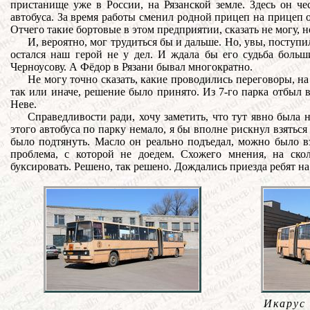
пристанище уже в России, на Рязанской земле. Здесь он че
автобуса. За время работы сменил родной прицеп на прицеп 
Отчего такие бортовые в этом предприятии, сказать не могу, но
И, вероятно, мог трудиться бы и дальше. Но, увы, поступ
остался наш герой не у дел. И ждала бы его судьба больш
Черноусову. А Фёдор в Рязани бывал многократно.
Не могу точно сказать, какие проводились переговоры, на
так или иначе, решение было принято. Из 7-го парка отбыл в
Неве.
Справедливости ради, хочу заметить, что тут явно была н
этого автобуса по парку немало, я бы вполне рискнул взяться
было подтянуть. Масло он реально подъедал, можно было вз
проблема, с которой не доедем. Схожего мнения, на ск
буксировать. Решено, так решено. Дождались приезда ребят на 
Икарус 