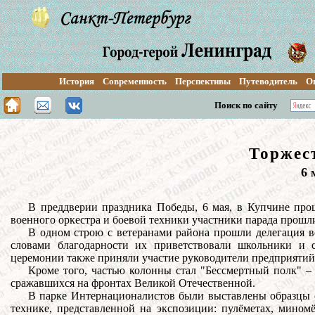
История
Современность
Перспективы
Путеводитель
О
Поиск по сайту
Торжес
6
м
В преддверии праздника Победы, 6 мая, в Купчине про
военного оркестра и боевой техники участники парада прошл
В одном строю с ветеранами района прошли делегация в
словами благодарности их приветствовали школьники и 
церемонии также приняли участие руководители предприятий
Кроме того, частью колонны стал "Бессмертный полк" –
сражавшихся на фронтах Великой Отечественной
.
В парке Интернационалистов были выставлены образцы о
технике, представленной на экспозиции: пулёметах, мином