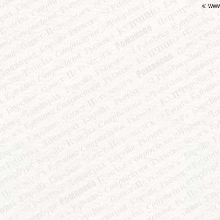
www.
©