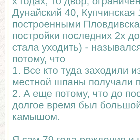
х годах, то двор, огранич
Дунайский 40, Купчинская 
построенными Пловдивская
постройки последних 2х д
стала уходить) - называл
потому, что
1. Все кто туда заходили и
местной шпаны получали п
2. А еще потому, что до п
долгое время был большой
камышом.
Я сам 79 года рождения и 