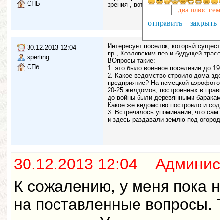
СПБ
зрения , вот ...
два плюс се
отправить
закрыть
Интересует поселок, который сущес
30.12.2013 12:04
пр., Козловским пер и будущей трас
sperling
ВОпросы такие:
СПб
1. это было военное поселение до 19
2. Какое ведомство строило дома зд
предприятие? На немецкой аэрофотос
20-25 жилдомов, построенных в пра
до войны были деревянными баракам
Какое же ведомство построило и сод
3. Встречалось упоминание, что сам
и здесь раздавали землю под огород
30.12.2013 12:04 Админис
К сожалению, у меня пока 
на поставленные вопросы. 