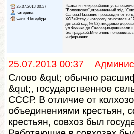
Названия микрорайонов установились
25.07.2013 00:37
"Волковская",ограниченный ж/д."Сов
Катерина
Салова.Название происходит от тог
Санкт-Петербург
ХОЗяйству,к которому относился и "
детский сад № 82),плодовые деревья
ул.Фучика до Салова)-выращивали ш
Белградской.Мне очень понравилас
информации.
25.07.2013 00:37 Админис
Слово &qut; обычно расши
&qut;, государственное сел
СССР. В отличие от колхоз
объединениями крестьян, с
крестьян, совхоз был госу
Работающие в совхозах бы