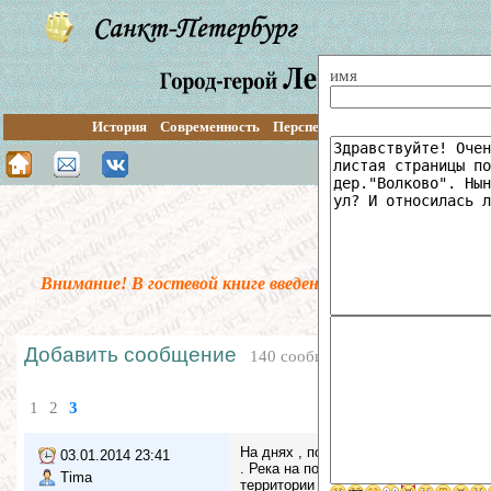
имя
История
Современность
Перспективы
Путеводитель
О
Поиск по сайту
Гос
Внимание! В гостевой книге введена предмодерация. В
Добавить сообщение
140 сообщений
1
2
3
На днях , побывал в парке Воинов-ин
03.01.2014 23:41
. Река на повороте , превращается в
Tima
территории чётко просматривается за