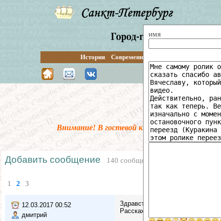
имя
История
Современность
Перспективы
Путе
Поиск по 
Внимание! В гостевой книге введена предмо
Добавить сообщение
140 сообщений
1
2
3
Здравствуйте !
12.03.2017 00:52
Расскажите историю , так называ
дмитрий