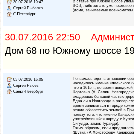
В статье про Южное шоссе упоми
30.07.2016 19:47
ВОВ, либо же это уже послевоен
Сергей Рыбалко
(дома, занимаемые военкоматом 
С-Петербург
30.07.2016 22:50 Админис
Дом 68 по Южному шоссе 19
Появилась идея в отношении ориг
03.07.2016 16:05
находилось имение «польского б
Сергей Рысев
что в 1615 г., во время шведско
Санкт-Петербург
Чортовых (А. Селин. Новгородско
владевших большей частью дерев
Едва ли в Новгороде в разгар см
время заниматься в городе комм
решил обзавестись землей в При
пользу того, что именно Канарск
употреблявшийся наряду с Купси
Сигулда, замок Турайда).
Таким образом, если предлагаем
(Шутка.) А Христофору Канарском