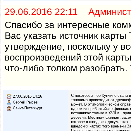
29.06.2016 22:11 Админис
Спасибо за интересные ком
Вас указать источник карты 
утверждение, поскольку у в
воспроизведений этой карты
что-либо толком разобрать.
С некоторых пор Купчино стали в
27.06.2016 14:16
топонима происходит от древнефи
Сергей Рысев
может. В этимологическом справо
Санкт-Петербург
одном из прибалтийско-финских я
источниках только в XVII в., пр
деревни. Местным финнам, засел
которое в шведских документах по
шведских картах того времени За
Что касается русского наименова