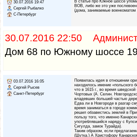
В статье про Южное шоссе упоми
30.07.2016 19:47
ВОВ, либо же это уже послевоен
Сергей Рыбалко
(дома, занимаемые военкоматом 
С-Петербург
30.07.2016 22:50 Админис
Дом 68 по Южному шоссе 19
Появилась идея в отношении ориг
03.07.2016 16:05
находилось имение «польского б
Сергей Рысев
что в 1615 г., во время шведско
Санкт-Петербург
Чортовых (А. Селин. Новгородско
владевших большей частью дерев
Едва ли в Новгороде в разгар см
время заниматься в городе комм
решил обзавестись землей в При
пользу того, что именно Канарск
употреблявшийся наряду с Купси
Сигулда, замок Турайда).
Таким образом, если предлагаем
(Шутка.) А Христофору Канарском