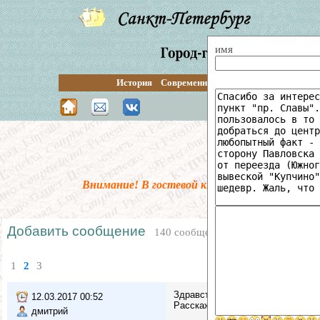
имя
История
Современность
Перспективы
Путе
Поиск по 
Внимание! В гостевой книге введена предмо
Добавить сообщение
140 сообщений
1
2
3
Здравствуйте !
12.03.2017 00:52
Расскажите историю , так называ
дмитрий