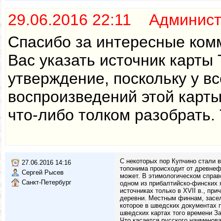
29.06.2016 22:11 Админис
Спасибо за интересные ком
Вас указать источник карты 
утверждение, поскольку у в
воспроизведений этой карты
что-либо толком разобрать.
С некоторых пор Купчино стали в
27.06.2016 14:16
топонима происходит от древнефи
Сергей Рысев
может. В этимологическом справо
Санкт-Петербург
одном из прибалтийско-финских я
источниках только в XVII в., пр
деревни. Местным финнам, засел
которое в шведских документах по
шведских картах того времени За
Что касается русского наименова