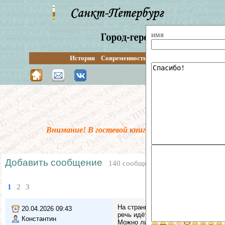
имя
История
Современность
Перспективы
Путевод
Поиск по сай
Внимание! В гостевой книге введена предмодер
Добавить сообщение
140 сообщений
1
2
3
На странице Купчинская архитектур
20.04.2026 09:43
речь идёт о сериях домов)
Константин
Можно ли это кака-то подправить?