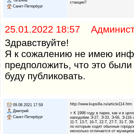
Татьяна
станции?
Санкт-Петербург
25.01.2022 18:57 Админис
Здравствуйте!
Я к сожалению не имею инф
предположить, что это были
буду публиковать.
http://www.kupsilla.ru/article114.htm
09.08.2021 17:59
Дмитрий
> К 1998 году в парке, как и в ц
Санкт-Петербург
наподобие Э-27, Э-33, Э-56, Э-11
11-Т, 13-Т, 16-Т, 22-Т, 27-Т, 31-Т, 3
по которым ходят обычные городск
несколько отличается от муницип