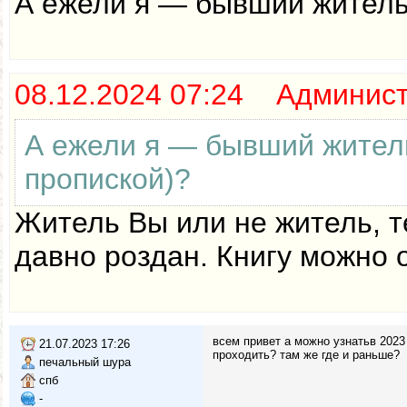
А ежели я — бывший житель
08.12.2024 07:24 Админис
А ежели я — бывший жител
пропиской)?
Житель Вы или не житель, т
давно роздан. Книгу можно 
всем привет а можно узнатьв 2023 
21.07.2023 17:26
проходить? там же где и раньше?
печальный шура
спб
-