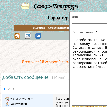
имя
История
Современность
Перспективы
Путевод
Поиск по сай
Внимание! В гостевой книге введена предмодер
Добавить сообщение
140 сообщений
1
2
3
На странице Купчинская архитектур
20.04.2026 09:43
речь идёт о сериях домов)
Константин
Можно ли это кака-то подправить?