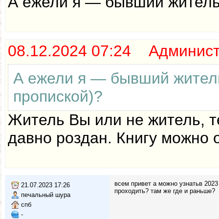
А ежели я — бывший житель
08.12.2024 07:24 Админис
А ежели я — бывший жител
пропиской)?
Житель Вы или не житель, т
давно роздан. Книгу можно 
всем привет а можно узнатьв 2023 
21.07.2023 17:26
проходить? там же где и раньше?
печальный шура
спб
-