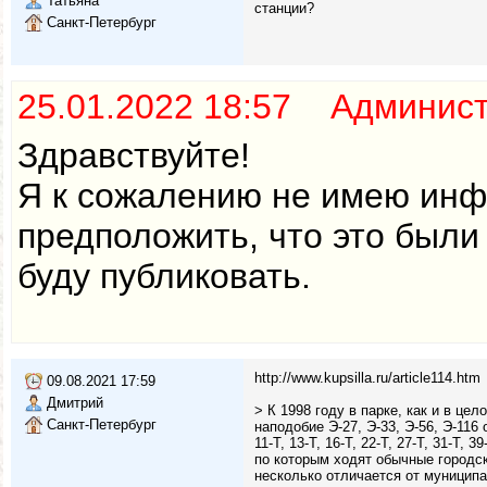
Татьяна
станции?
Санкт-Петербург
25.01.2022 18:57 Админис
Здравствуйте!
Я к сожалению не имею инф
предположить, что это были
буду публиковать.
http://www.kupsilla.ru/article114.htm
09.08.2021 17:59
Дмитрий
> К 1998 году в парке, как и в ц
Санкт-Петербург
наподобие Э-27, Э-33, Э-56, Э-11
11-Т, 13-Т, 16-Т, 22-Т, 27-Т, 31-Т, 3
по которым ходят обычные городск
несколько отличается от муницип