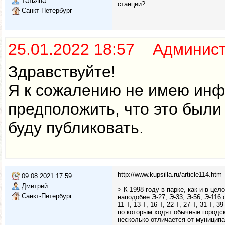
Татьяна
станции?
Санкт-Петербург
25.01.2022 18:57 Админис
Здравствуйте!
Я к сожалению не имею инф
предположить, что это были
буду публиковать.
http://www.kupsilla.ru/article114.htm
09.08.2021 17:59
Дмитрий
> К 1998 году в парке, как и в ц
Санкт-Петербург
наподобие Э-27, Э-33, Э-56, Э-11
11-Т, 13-Т, 16-Т, 22-Т, 27-Т, 31-Т, 3
по которым ходят обычные городск
несколько отличается от муницип