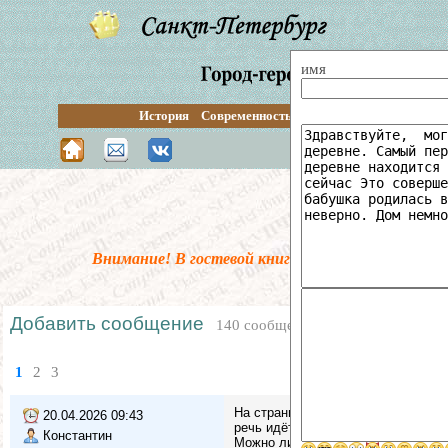
имя
История
Современность
Перспективы
Путевод
Поиск по сай
Внимание! В гостевой книге введена предмодер
Добавить сообщение
140 сообщений
1
2
3
На странице Купчинская архитектур
20.04.2026 09:43
речь идёт о сериях домов)
Константин
Можно ли это кака-то подправить?