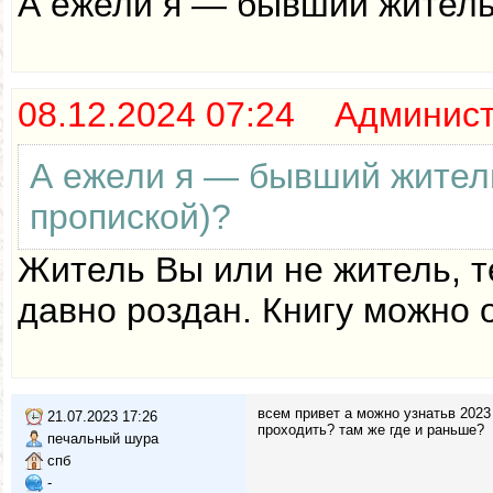
А ежели я — бывший житель
08.12.2024 07:24 Админис
А ежели я — бывший жител
пропиской)?
Житель Вы или не житель, т
давно роздан. Книгу можно 
всем привет а можно узнатьв 2023 
21.07.2023 17:26
проходить? там же где и раньше?
печальный шура
спб
-