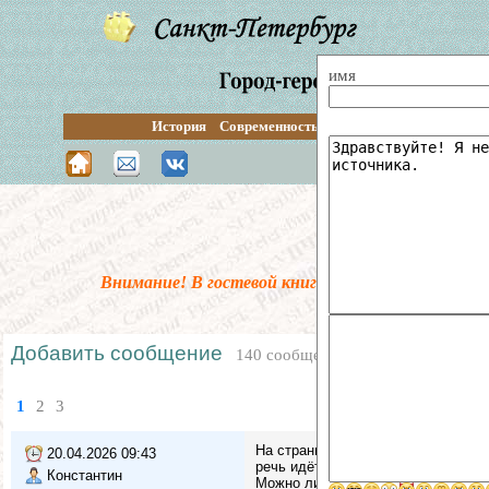
имя
История
Современность
Перспективы
Путевод
Поиск по сай
Внимание! В гостевой книге введена предмодер
Добавить сообщение
140 сообщений
1
2
3
На странице Купчинская архитектур
20.04.2026 09:43
речь идёт о сериях домов)
Константин
Можно ли это кака-то подправить?