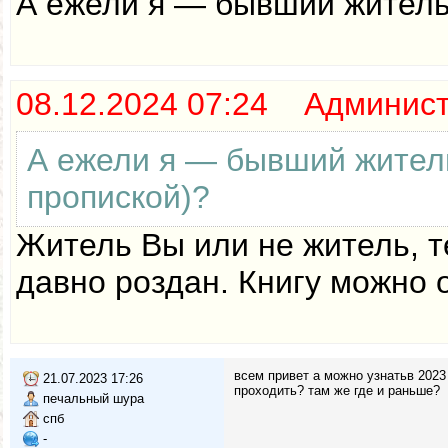
А ежели я — бывший житель
08.12.2024 07:24 Админис
А ежели я — бывший жител
пропиской)?
Житель Вы или не житель, т
давно роздан. Книгу можно 
всем привет а можно узнатьв 2023 
21.07.2023 17:26
проходить? там же где и раньше?
печальный шура
спб
-