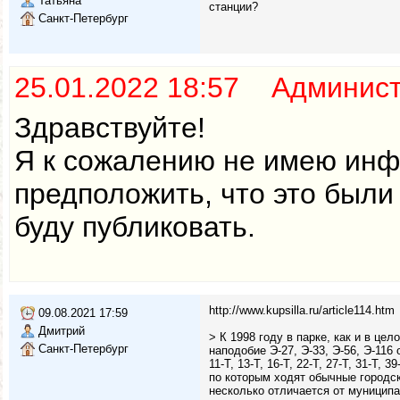
Татьяна
станции?
Санкт-Петербург
25.01.2022 18:57 Админис
Здравствуйте!
Я к сожалению не имею инф
предположить, что это были
буду публиковать.
http://www.kupsilla.ru/article114.htm
09.08.2021 17:59
Дмитрий
> К 1998 году в парке, как и в ц
Санкт-Петербург
наподобие Э-27, Э-33, Э-56, Э-11
11-Т, 13-Т, 16-Т, 22-Т, 27-Т, 31-Т, 3
по которым ходят обычные городск
несколько отличается от муницип