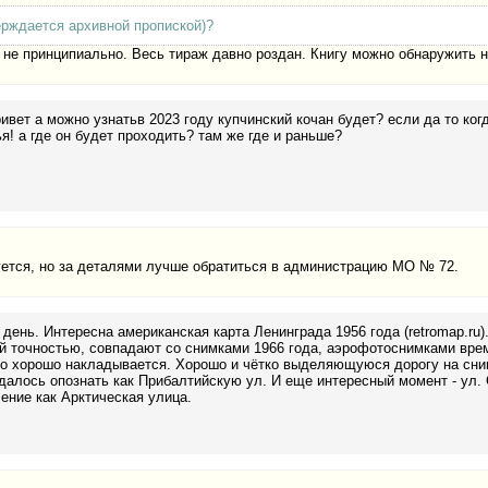
рждается архивной пропиской)?
 не принципиально. Весь тираж давно роздан. Книгу можно обнаружить н
ивет а можно узнатьв 2023 году купчинский кочан будет? если да то когд
я! а где он будет проходить? там же где и раньше?
уется, но за деталями лучше обратиться в администрацию МО № 72.
день. Интересна американская карта Ленинграда 1956 года (retromap.ru)
 точностью, совпадают со снимками 1966 года, аэрофотоснимками врем
о хорошо накладывается. Хорошо и чётко выделяющуюся дорогу на сним
далось опознать как Прибалтийскую ул. И еще интересный момент - ул.
ение как Арктическая улица.