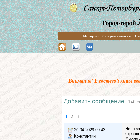
История
Современность
Пе
Внимание! В гостевой книге в
Добавить сообщение
140 с
1
2
3
На стра
20.04.2026 09:43
страниц
Константин
Можно л