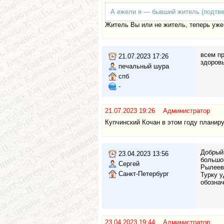
А ежели я — бывший житель (подтве
Житель Вы или не житель, теперь уже
всем пр
21.07.2023 17:26
здоровь
печальный шура
спб
-
21.07.2023 19:26 Администратор
Купчинский Кочан в этом году планир
Добрый 
23.04.2023 13:56
большой
Сергей
Рылеев
Санкт-Петербург
Турку у
обознач
23.04.2023 19:44 Администратор