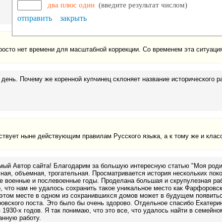
два плюс один
(введите результат числом)
отправить
закрыть
росто нет времени для масштабной коррекции. Со временем эта ситуаци
день. Почему же коренной купчинец склоняет название исторического р
тствует ныне действующим правилам Русского языка, а к тому же и клас
мый Автор сайта! Благодарим за большую интересную статью "Моя роди
ная, объемная, трогательная. Просматривается история нескольких пок
 военные и послевоенные годы. Проделана большая и скрупулезная раб
, что нам не удалось сохранить такое уникальное место как Фарфоровски
этом месте в одном из сохранившихся домов может в будущем появитьс
вского поста. Это было бы очень здорово. Отдельное спасибо Екатери
 1930-х годов. Я так понимаю, что это все, что удалось найти в семейн
анную работу.