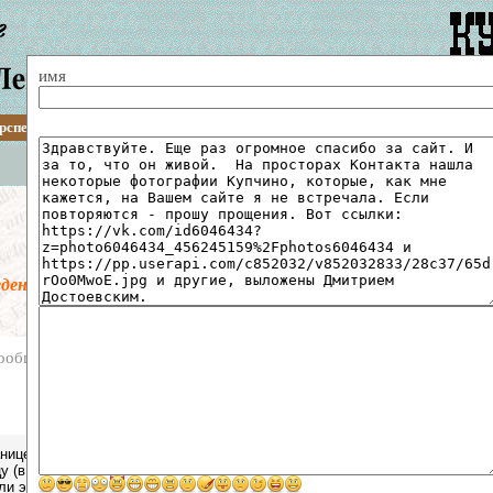
имя
рспективы
Путеводитель
Описания
Статьи
Архитектура
Транспорт
Поиск по сайту
Гостевая книга
ведена предмодерация. Все сообщения перед публикацией пр
ообщений
нице Купчинская архитектура https://www.kupsilla.ru/arch.htm много акт
у (в частности, речь идёт о сериях домов)
и это кака-то подправить?