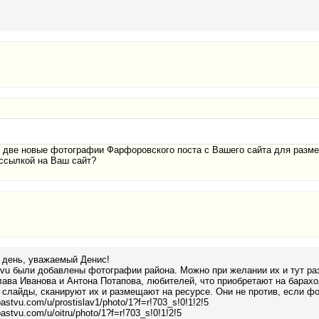
две новые фотографии Фарфоровского поста с Вашего сайта для разме
 ссылкой на Ваш сайт?
 день, уважаемый Денис!
vu были добавлены фотографии района. Можно при желании их и тут раз
ава Иванова и Антона Потапова, любителей, что приобретают на барахо
 слайды, сканируют их и размещают на ресурсе. Они не против, если ф
pastvu.com/u/prostislav1/photo/1?f=r!703_s!0!1!2!5
pastvu.com/u/oitru/photo/1?f=r!703_s!0!1!2!5