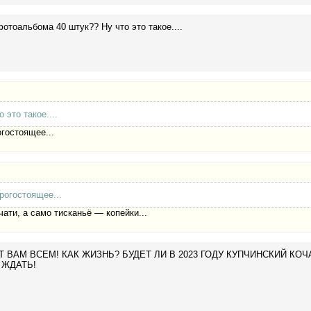
отоальбома 40 штук?? Ну что это такое....
это такое....
огостоящее...
рогостоящее...
ати, а само тисканьё — копейки...
 ВАМ ВСЕМ! КАК ЖИЗНЬ? БУДЕТ ЛИ В 2023 ГОДУ КУПЧИНСКИЙ КОЧА
 ЖДАТЬ!