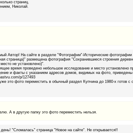
колько страниц.
ением, Николай.
ый Автор! На сайте в разделе "Фотографии"-Исторические фотографии 
ная страница)" размещена фотография "Сохранившиеся строения деревн
 место не установлено)".
ящее время проведено небольшое исследование и место установлено пр
ние и факты с указанием адресов домов, видимых на фото, приведены 
/pastvu.com/p/127493
же это фото переместить в обычный раздел Купчина до 1980-х готов с
влю. А в другую папку это фото переместить нельзя.
день! "Сломалась" страница "Новое на сайте". Не открывается!!