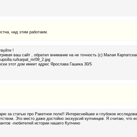
стна, над этим работаем.
вуйте !
ривая ваш сайт , обратил внимание на не точность (с) Малая Карпатска
kupsilla.ru/karpat_m/09_2.jpg
ски этот дом имеет адрес Ярослава Гашека 30/5
рю за статью про Ракетное поле!! Интереснейшее и глубокое исследов
ством. Это место даже достойно экскурсий купчинцев. Я считаю, что ес
антов -любителей истории нашего Купчино