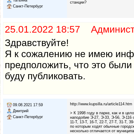
Татьяна
станции?
Санкт-Петербург
25.01.2022 18:57 Админис
Здравствуйте!
Я к сожалению не имею инф
предположить, что это были
буду публиковать.
http://www.kupsilla.ru/article114.htm
09.08.2021 17:59
Дмитрий
> К 1998 году в парке, как и в ц
Санкт-Петербург
наподобие Э-27, Э-33, Э-56, Э-11
11-Т, 13-Т, 16-Т, 22-Т, 27-Т, 31-Т, 3
по которым ходят обычные городск
несколько отличается от муницип