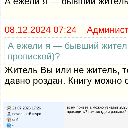
А ежели я — бывший житель
08.12.2024 07:24 Админис
А ежели я — бывший жител
пропиской)?
Житель Вы или не житель, т
давно роздан. Книгу можно 
всем привет а можно узнатьв 2023 
21.07.2023 17:26
проходить? там же где и раньше?
печальный шура
спб
-