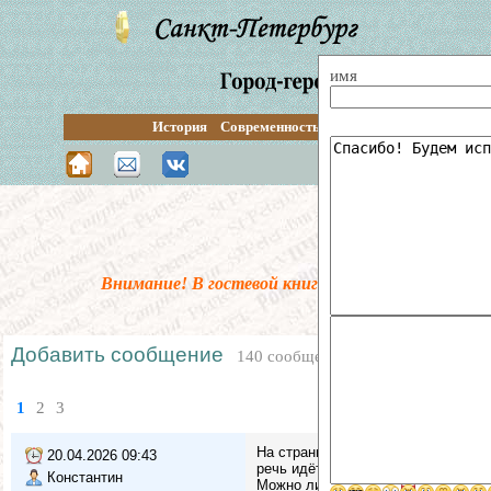
имя
История
Современность
Перспективы
Путевод
Поиск по сай
Внимание! В гостевой книге введена предмодер
Добавить сообщение
140 сообщений
1
2
3
На странице Купчинская архитектур
20.04.2026 09:43
речь идёт о сериях домов)
Константин
Можно ли это кака-то подправить?