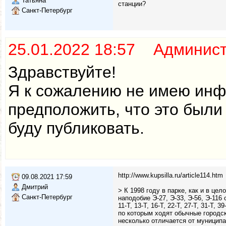
Татьяна
станции?
Санкт-Петербург
25.01.2022 18:57 Админис
Здравствуйте!
Я к сожалению не имею инф
предположить, что это были
буду публиковать.
http://www.kupsilla.ru/article114.htm
09.08.2021 17:59
Дмитрий
> К 1998 году в парке, как и в ц
Санкт-Петербург
наподобие Э-27, Э-33, Э-56, Э-11
11-Т, 13-Т, 16-Т, 22-Т, 27-Т, 31-Т, 3
по которым ходят обычные городск
несколько отличается от муницип