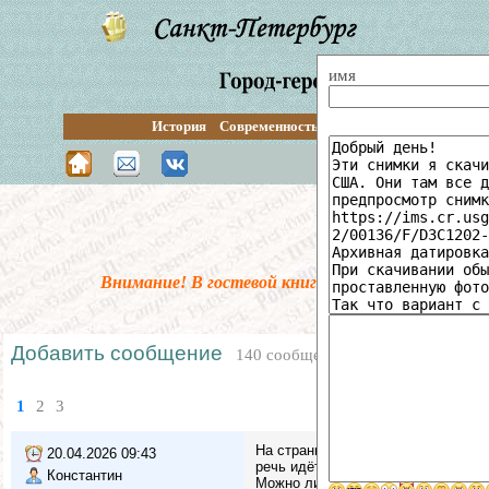
имя
История
Современность
Перспективы
Путевод
Поиск по сай
Внимание! В гостевой книге введена предмодер
Добавить сообщение
140 сообщений
1
2
3
На странице Купчинская архитектур
20.04.2026 09:43
речь идёт о сериях домов)
Константин
Можно ли это кака-то подправить?