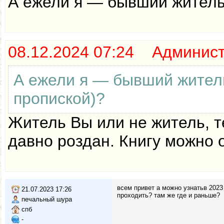
А ежели я — бывший житель
08.12.2024 07:24 Админис
А ежели я — бывший жител
пропиской)?
Житель Вы или не житель, т
давно роздан. Книгу можно 
всем привет а можно узнатьв 2023 
21.07.2023 17:26
проходить? там же где и раньше?
печальный шура
спб
-