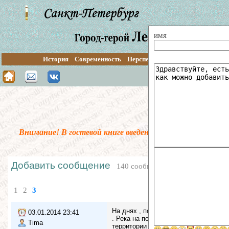
имя
История
Современность
Перспективы
Путеводитель
О
Поиск по сайту
Гос
Внимание! В гостевой книге введена предмодерация. В
Добавить сообщение
140 сообщений
1
2
3
На днях , побывал в парке Воинов-ин
03.01.2014 23:41
. Река на повороте , превращается в
Tima
территории чётко просматривается за