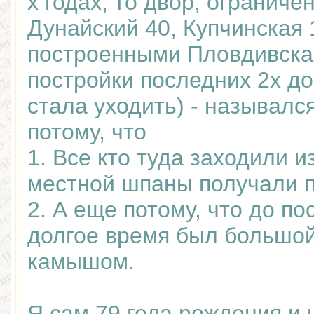
х годах, то двор, огранич
Дунайский 40, Купчинская 
построенными Пловдивская
постройки последних 2х д
стала уходить) - называл
потому, что
1. Все кто туда заходили и
местной шпаны получали п
2. А еще потому, что до п
долгое время был большой
камышом.
Я сам 79 года рождения и 