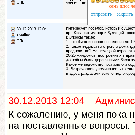
СПБ
зрения , вот ...
семь плюс ч
отправить
закрыть
Интересует поселок, который сущес
30.12.2013 12:04
пр., Козловским пер и будущей трас
sperling
ВОпросы такие:
СПб
1. это было военное поселение до 19
2. Какое ведомство строило дома зд
предприятие? На немецкой аэрофотос
20-25 жилдомов, построенных в пра
до войны были деревянными баракам
Какое же ведомство построило и сод
3. Встречалось упоминание, что сам
и здесь раздавали землю под огород
30.12.2013 12:04 Админис
К сожалению, у меня пока 
на поставленные вопросы. 