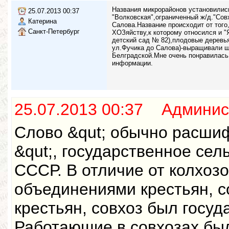
Названия микрорайонов установились
25.07.2013 00:37
"Волковская",ограниченный ж/д."Сов
Катерина
Салова.Название происходит от тог
Санкт-Петербург
ХОЗяйству,к которому относился и "
детский сад № 82),плодовые деревья
ул.Фучика до Салова)-выращивали ш
Белградской.Мне очень понравилас
информации.
25.07.2013 00:37 Админис
Слово &qut; обычно расши
&qut;, государственное сел
СССР. В отличие от колхоз
объединениями крестьян, с
крестьян, совхоз был госу
Работающие в совхозах бы