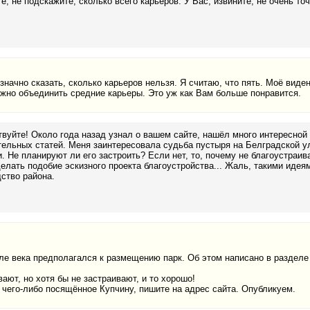
е, не подскажите, сколько всего карьеров. У Вас, извините, не очень то
значно сказать, сколько карьеров нельзя. Я считаю, что пять. Моё виде
ожно объединить средние карьеры. Это уж как Вам больше понравится.
вуйте! Около года назад узнал о вашем сайте, нашёл много интересной
ельных статей. Меня заинтересовала судьба пустыря на Белградской ул
. Не планируют ли его застроить? Если нет, то, почему не благоустра
елать подобие эскизного проекта благоустройства... Жаль, такими идея
ство района.
ле века предполагался к размещению парк. Об этом написано в разделе 
ают, но хотя бы не застраивают, и то хорошо!
 чего-либо посящённое Купчину, пишите на адрес сайта. Опубликуем.