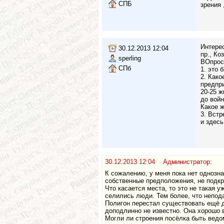
СПБ
зрения ,
Интере
30.12.2013 12:04
пр., Ко
sperling
ВОпрос
СПб
1. это 
2. Како
предпри
20-25 ж
до войн
Какое ж
3. Встр
и здесь
30.12.2013 12:04 Администратор:
К сожалению, у меня пока нет однозна
собственные предположения, не подк
Что касается места, то это не такая у
селились люди. Тем более, что непод
Полигон перестал существовать ещё д
доподлинно не известно. Она хорошо в
Могли ли строения посёлка быть ведом