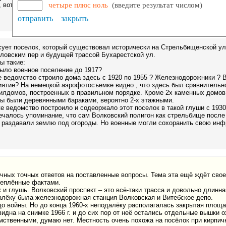
 вот ...
четыре плюс ноль
(введите результат числом)
отправить
закрыть
сует поселок, который существовал исторически на Стрельбищенской у
зловским пер и будущей трассой Бухарестской ул.
ы такие:
было военное поселение до 1917?
е ведомство строило дома здесь с 1920 по 1955 ? Железнодорожники ? 
ятие? На немецкой аэрофотосъемке видно , что здесь был сравнительно
илдомов, построенных в правильном порядке. Кроме 2х каменных домов
ы были деревянными бараками, вероятно 2-х этажными.
е ведомство построило и содеоржало этот поселок в такой глуши с 1930
ечалось упоминание, что сам Волковский полигон как стрельбище после
 раздавали землю под огороды. Но военные могли сохоранить свою инф
чных точных ответов на поставленные вопросы. Тема эта ещё ждёт своег
реплённые фактами.
ж и глушь. Волковский проспект – это всё-таки трасса и довольно длинна
алёку была железнодорожная станция Волковская и Витебское депо.
о войны. Но до конца 1960-х неподалёку располагалась закрытая площа
идна на снимке 1966 г. и до сих пор от неё остались отдельные вышки о
ственными, думаю нет. Местность очень похожа на посёлок при кирпичн