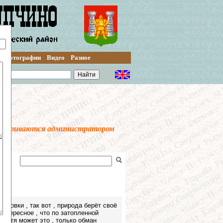
Фотографии
Видео
Разное
осматриваются администратором
лковки , так вот , природа берёт своё
интересное , что по затопленной
 Хотя может это , только обман