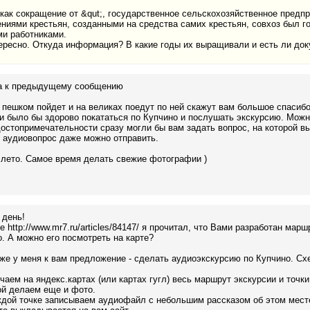
ак сокращение от &qut;, государственное сельскохозяйственное предпри
иями крестьян, созданными на средства самих крестьян, совхоз был г
и работниками.
ересно. Откуда информация? В какие годы их выращивали и есть ли до
а к предыдущему сообщению
 пешком пойдет и на великах поедут по ней скажут вам большое спасиб
и было бы здорово покататься по Купчино и послушать экскурсию. Можн
остопримечательности сразу могли бы вам задать вопрос, на которой в
 аудиовопрос даже можно отправить.
лето. Самое время делать свежие фотографии )
 день!
е http://www.mr7.ru/articles/84147/ я прочитал, что Вами разработан мар
. А можно его посмотреть на карте?
кже у меня к вам предложение - сделать аудиоэкскурсию по Купчино. Сх
чаем на яндекс.картах (или картах гугл) весь маршрут экскурсии и точк
ой делаем еще и фото.
ждой точке записываем аудиофайл с небольшим рассказом об этом месте,