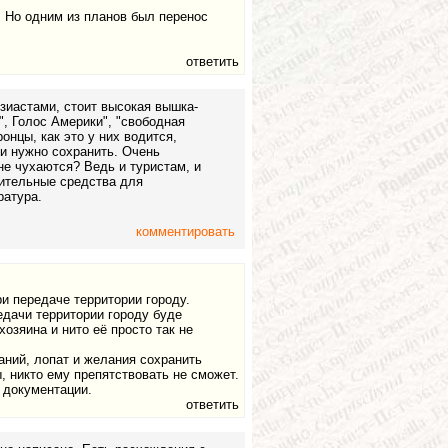
 Но одним из планов был перенос
ответить
зиастами, стоит высокая вышка-
, Голос Америки", "свободная
онцы, как это у них водится,
ии нужно сохранить. Очень
не чухаются? Ведь и туристам, и
нительные средства для
ратура.
комментировать
и передаче территории городу.
едачи территории городу буде
озяина и нито её просто так не
аний, лопат и желания сохранить
, никто ему препятствовать не сможет.
 документации.
ответить