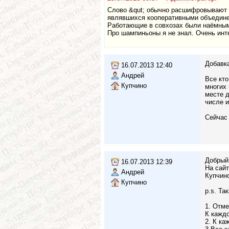
Слово &qut; обычно расшифровывают к
являвшихся кооперативными объединен
Работающие в совхозах были наёмным
Про шампиньоны я не знал. Очень инт
Добавк
16.07.2013 12:40
Андрей
Все кто
Купчино
многих 
месте д
числе и
Сейчас 
Добрый
16.07.2013 12:39
На сайт
Андрей
Купчино
Купчино
p.s. Та
1. Отме
К кажд
2. К ка