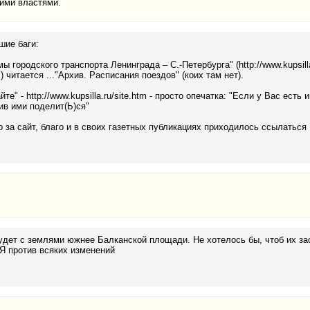
кими властями.
шие баги:
мы городского транспорта Ленинграда – С.-Петербурга" (http://www.kupsilla
x) читается ..."Архив. Расписания поездов" (коих там нет).
айте" - http://www.kupsilla.ru/site.htm - просто опечатка: "Если у Вас ес
ив ими поделит(Ь)ся"
 за сайт, благо и в своих газетных публикациях приходилось ссылаться
удет с землями южнее Балканской площади. Не хотелось бы, чтоб их з
Я против всяких изменений