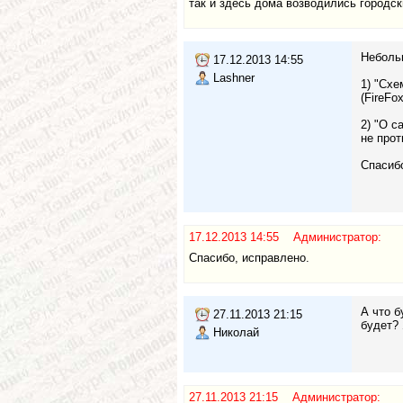
так и здесь дома возводились городс
Неболь
17.12.2013 14:55
Lashner
1) "Схе
(FireFo
2) "О с
не прот
Спасибо
17.12.2013 14:55 Администратор:
Спасибо, исправлено.
А что б
27.11.2013 21:15
будет? 
Николай
27.11.2013 21:15 Администратор: