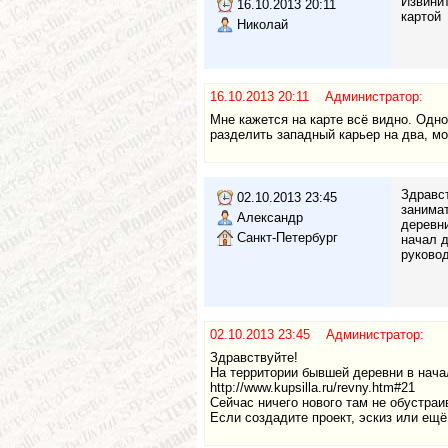
Извинит
16.10.2013 20:11
картой
Николай
16.10.2013 20:11 Администратор:
Мне кажется на карте всё видно. Одно
разделить западный карьер на два, м
Здравст
02.10.2013 23:45
занимат
Александр
деревни
Санкт-Петербург
начал д
руковод
02.10.2013 23:45 Администратор:
Здравствуйте!
На территории бывшей деревни в нача
http://www.kupsilla.ru/revny.htm#21
Сейчас ничего нового там не обустраив
Если создадите проект, эскиз или ещё