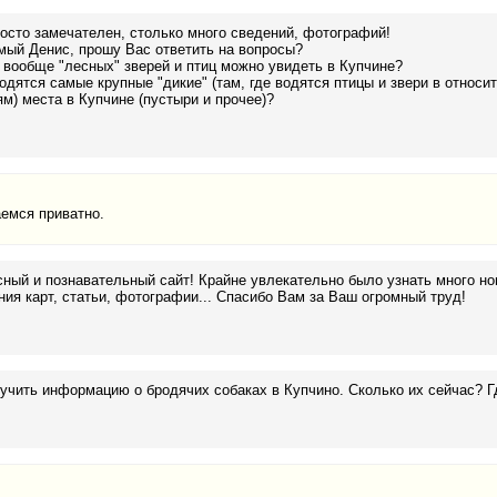
осто замечателен, столько много сведений, фотографий!
мый Денис, прошу Вас ответить на вопросы?
 вообще "лесных" зверей и птиц можно увидеть в Купчине?
одятся самые крупные "дикие" (там, где водятся птицы и звери в относи
м) места в Купчине (пустыри и прочее)?
емся приватно.
ный и познавательный сайт! Крайне увлекательно было узнать много нов
ия карт, статьи, фотографии... Спасибо Вам за Ваш огромный труд!
учить информацию о бродячих собаках в Купчино. Сколько их сейчас? Г