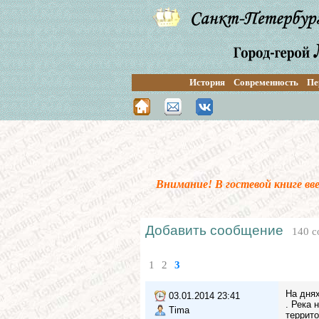
История
Современность
Пе
Внимание! В гостевой книге в
Добавить сообщение
140 с
1
2
3
На днях
03.01.2014 23:41
. Река 
Tima
террито