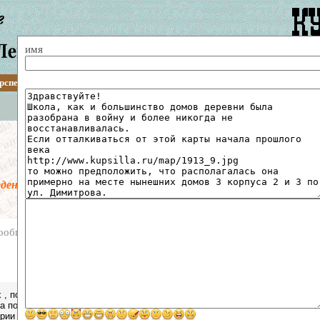
имя
рспективы
Путеводитель
Описания
Статьи
Архитектура
Транспорт
Поиск по сайту
Гостевая книга
ведена предмодерация. Все сообщения перед публикацией пр
ообщений
 , побывал в парке Воинов-интернационалистов ,посмотрел на старицу Во
на повороте , превращается в полноценный розлив , или пойму . А самое 
рии чётко просматривается засыпанное русло (вернее его направление ).