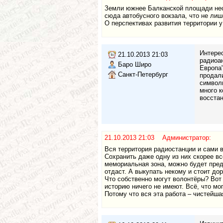
Земли южнее Балканской площади несо
сюда автобусного вокзала, что не лиш
О перспективах развития территории у
Интерес
21.10.2013 21:03
радиоан
Баро Широ
Европа"
Санкт-Петербург
продали
символи
много к
восстан
21.10.2013 21:03 Администратор:
Вся территория радиостанции и сами 
Сохранить даже одну из них скорее вс
мемориальная зона, можно будет предл
отдаст. А выкупать некому и стоит дор
Что собственно могут волонтёры? Вот
историю ничего не имеют. Всё, что мо
Потому что вся эта работа – чистейш