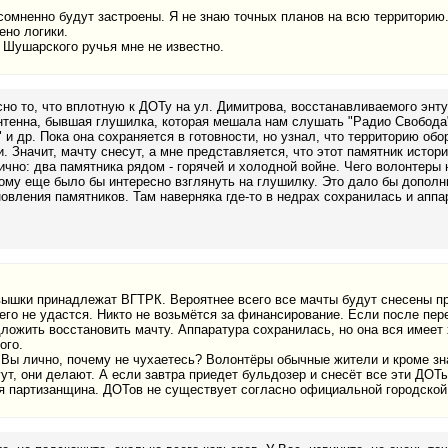
мненно будут застроены. Я не знаю точных планов на всю территорию.
ено логики.
 Шушарского ручья мне не известно.
но то, что вплотную к ДОТу на ул. Димитрова, восстанавливаемого энту
тенна, бывшая глушилка, которая мешала нам слушать "Радио Свобода"
 и др. Пока она сохраняется в готовности, но узнал, что территорию обор
. Значит, мачту снесут, а мне представляется, что этот памятник истор
чно: два памятника рядом - горячей и холодной войне. Чего волонтеры 
ому еще было бы интересно взглянуть на глушилку. Это дало бы допол
овления памятников. Там наверняка где-то в недрах сохранилась и аппа
вышки принадлежат ВГТРК. Вероятнее всего все мачты будут снесены пр
его не удастся. Никто не возьмётся за финансирование. Если после пер
ожить восстановить мачту. Аппаратура сохранилась, но она вся имеет х
ого.
 Вы лично, почему не чухаетесь? Волонтёры обычные жители и кроме зн
гут, они делают. А если завтра приедет бульдозер и снесёт все эти ДОТы
ая партизанщина. ДОТов не существует согласно официальной городской