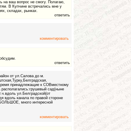
ь на ваш вопрос не смогу. Полагаю,
тям. В Купчине встречались мне у
ях, складах, рынках.
ответить
комментировать
 обсудим.
ответить
айон от ул.Салова до м.
штская,Турку,Белградская,
е время принадлежащие к СОВместному
а располагались:грушевый сад(ныне
.ч.вдоль ул.Белградской(от
я вдоль канала по правой стороне
 БОЛЬШОЕ, много интересной
комментировать