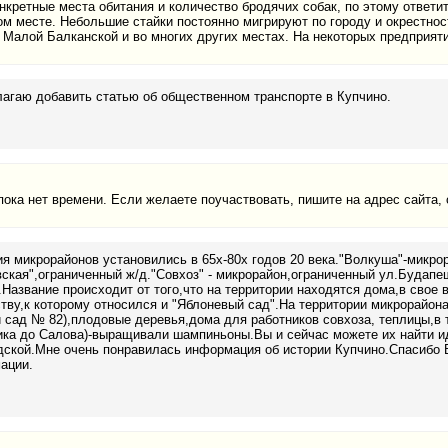
кретные места обитания и количество бродячих собак, по этому ответит
ом месте. Небольшие стайки постоянно мигрируют по городу и окрестнос
а Малой Балканской и во многих других местах. На некоторых предприяти
агаю добавить статью об общественном транспорте в Купчино.
пока нет времени. Если желаете поучаствовать, пишите на адрес сайта,
я микрорайонов установились в 65х-80х годов 20 века."Волкуша"-микрор
ская",ограниченный ж/д."Совхоз" - микрорайон,ограниченный ул.Будапе
Название происходит от того,что на территории находятся дома,в сво
ву,к которому относился и "Яблоневый сад".На территории микрорайон
 сад № 82),плодовые деревья,дома для работников совхоза, теплицы,в т
ка до Салова)-выращивали шампиньоны.Вы и сейчас можете их найти ид
дской.Мне очень понравилась информация об истории Купчино.Спасибо
ации.