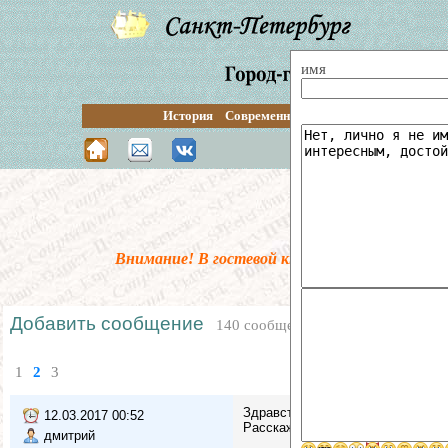
имя
История
Современность
Перспективы
Путе
Поиск по 
Внимание! В гостевой книге введена предмо
Добавить сообщение
140 сообщений
1
2
3
Здравствуйте !
12.03.2017 00:52
Расскажите историю , так называ
дмитрий