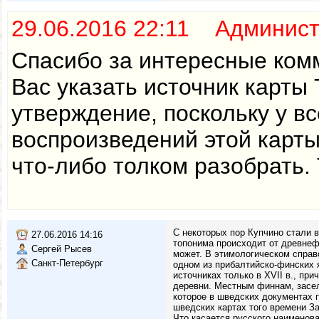
29.06.2016 22:11 Админис
Спасибо за интересные ком
Вас указать источник карты 
утверждение, поскольку у в
воспроизведений этой карты
что-либо толком разобрать.
С некоторых пор Купчино стали в
27.06.2016 14:16
топонима происходит от древнефи
Сергей Рысев
может. В этимологическом справо
Санкт-Петербург
одном из прибалтийско-финских я
источниках только в XVII в., пр
деревни. Местным финнам, засел
которое в шведских документах по
шведских картах того времени За
Что касается русского наименова