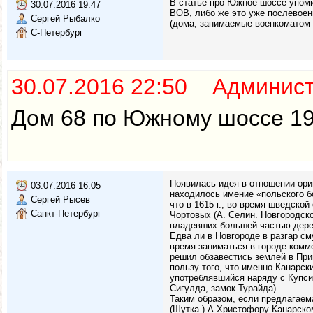
В статье про Южное шоссе упоми
30.07.2016 19:47
ВОВ, либо же это уже послевоен
Сергей Рыбалко
(дома, занимаемые военкоматом 
С-Петербург
30.07.2016 22:50 Админис
Дом 68 по Южному шоссе 19
Появилась идея в отношении ориг
03.07.2016 16:05
находилось имение «польского б
Сергей Рысев
что в 1615 г., во время шведско
Санкт-Петербург
Чортовых (А. Селин. Новгородско
владевших большей частью дерев
Едва ли в Новгороде в разгар см
время заниматься в городе комм
решил обзавестись землей в При
пользу того, что именно Канарск
употреблявшийся наряду с Купси
Сигулда, замок Турайда).
Таким образом, если предлагаем
(Шутка.) А Христофору Канарском