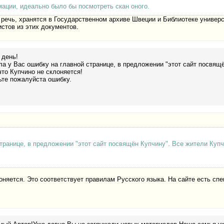
ации, идеально было бы посмотреть скан оного.
 речь, хранятся в Государственном архиве Швеции и Библиотеке универ
стов из этих документов.
 день!
а у Вас ошибку на главной странице, в предложении "этот сайт посвящ
что Купчино не склоняется!
те пожалуйста ошибку.
транице, в предложении "этот сайт посвящён Купчину". Все жители Купч
оняется. Это соответствует правилам Русского языка. На сайте есть сп