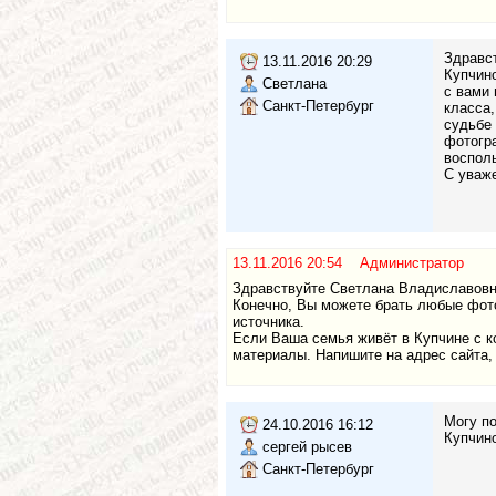
Здравст
13.11.2016 20:29
Купчино
Светлана
с вами 
Санкт-Петербург
класса,
судьбе 
фотогра
воспол
С уваж
13.11.2016 20:54 Администратор
Здравствуйте Светлана Владиславовн
Конечно, Вы можете брать любые фото
источника.
Если Ваша семья живёт в Купчине с к
материалы. Напишите на адрес сайта,
Могу по
24.10.2016 16:12
Купчино
сергей рысев
Санкт-Петербург