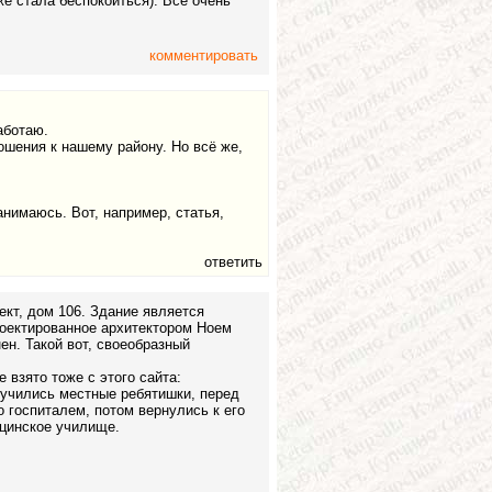
 стала беспокоиться). Все очень
комментировать
аботаю.
ошения к нашему району. Но всё же,
анимаюсь. Вот, например, статья,
ответить
ект, дом 106. Здание является
роектированное архитектором Ноем
ен. Такой вот, своеобразный
 взято тоже с этого сайта:
 учились местные ребятишки, перед
 госпиталем, потом вернулись к его
ицинское училище.