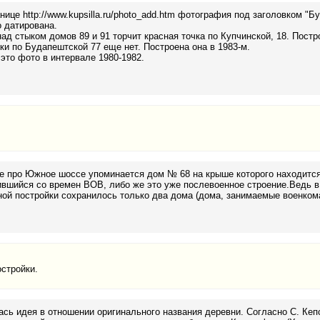
нице http://www.kupsilla.ru/photo_add.htm фотография под заголовком "Бу
 датирована.
ад стыком домов 89 и 91 торчит красная точка по Купчинской, 18. Постр
ки по Будапештской 77 еще нет. Построена она в 1983-м.
 это фото в интервале 1980-1982.
е про Южное шоссе упоминается дом № 68 на крыше которого находится
вшийся со времен ВОВ, либо же это уже послевоенное строение.Ведь в 
ой постройки сохранилось только два дома (дома, занимаемые военком
стройки.
сь идея в отношении оригинального названия деревни. Согласно С. Кепсу