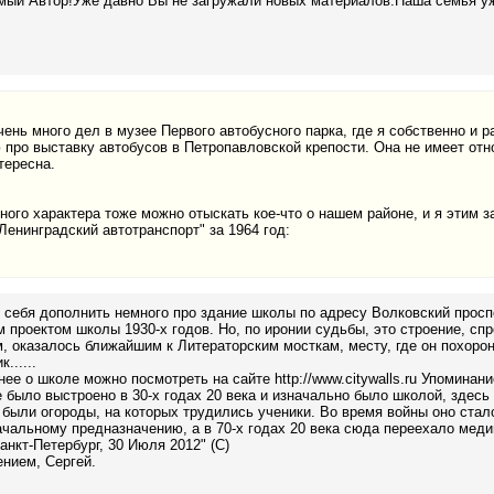
ый Автор!Уже давно Вы не загружали новых материалов.Наша семья уже
ень много дел в музее Первого автобусного парка, где я собственно и р
 про выставку автобусов в Петропавловской крепости. Она не имеет отн
тересна.
тного характера тоже можно отыскать кое-что о нашем районе, и я этим з
Ленинградский автотранспорт" за 1964 год:
 себя дополнить немного про здание школы по адресу Волковский просп
 проектом школы 1930-х годов. Но, по иронии судьбы, это строение, сп
, оказалось ближайшим к Литераторским мосткам, месту, где он похорон
......
ее о школе можно посмотреть на сайте http://www.citywalls.ru Упоминание
 было выстроено в 30-х годах 20 века и изначально было школой, здесь
были огороды, на которых трудились ученики. Во время войны оно стало
чальному предназначению, а в 70-х годах 20 века сюда переехало мед
анкт-Петербург, 30 Июля 2012" (C)
нием, Сергей.