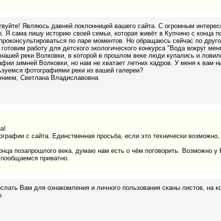
вуйте! Являюсь давней поклонницей вашего сайта. С огромным интересо
. Я сама пишу историю своей семьи, которая живёт в Купчино с конца п
проконсультироваться по паре моментов. Но обращаюсь сейчас по друг
 готовим работу для детского экологического конкурса "Вода вокруг мен
нашей реки Волковки, в которой в прошлом веке люди купались и ловил
фии зимней Волковки, но нам не хватает летних кадров. У меня к вам
ьзуемся фотографиями реки из вашей галереи?
ением, Светлана Владиславовна
а!
графии с сайта. Единственная просьба, если это технически возможно, 
онца позапрошлого века, думаю нам есть о чём поговорить. Возможно у 
 пообщаемся приватно.
слать Вам для ознакомления и личного пользования сканы листов, на 
.