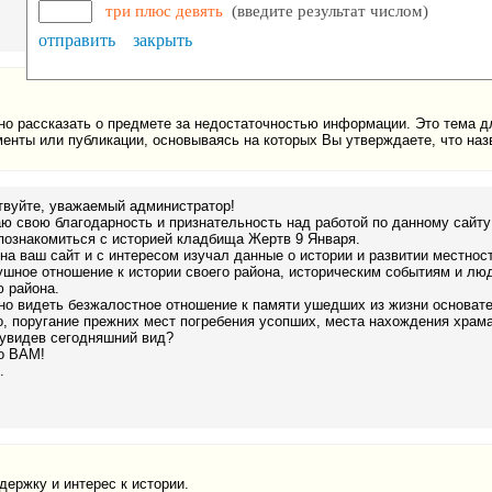
три плюс девять
(введите результат числом)
отправить
закрыть
но рассказать о предмете за недостаточностью информации. Это тема 
менты или публикации, основываясь на которых Вы утверждаете, что н
твуйте, уважаемый администратор!
 свою благодарность и признательность над работой по данному сайту
познакомиться с историей кладбища Жертв 9 Января.
а ваш сайт и с интересом изучал данные о истории и развитии местнос
шное отношение к истории своего района, историческим событиям и лю
 района.
о видеть безжалостное отношение к памяти ушедших из жизни основате
, поругание прежних мест погребения усопших, места нахождения храма
 увидев сегодняшний вид?
о ВАМ!
.
ержку и интерес к истории.