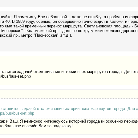
вуйте. Я заметил у Вас небольшой... даже не ошибку, а пробел в инфор
а 40. В 1989 году, осенью, он совершенно точно ездил в Коломяги через
то был такой временный перенос маршрута. Светлановская площадь - Бо
Пионерская" - Коломяжский пр. - дальше по кругу мимо железнодорожной
жский пр., метро "Пионерская" и т.д.).
 ставится задачей отслеживание истории всех маршрутов города. Для эт
s/bus/bus-set.php
не ставится задачей отслеживание истории всех маршрутов города. Для 
aps/bus/bus-set.php
как и Ваш. Я немножко интересуюсь историей города (и особенно периодом
что большое спасибо Вам за подсказку!