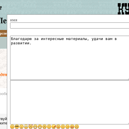
имя
рспективы
Путеводитель
Описания
Статьи
Архитектура
Транспорт
Поиск по сайту
Гостевая книга
ведена предмодерация. Все сообщения перед публикацией пр
ообщений
вуйте !
ите историю , так называемого Холма Славы . По крайней мере , в 80х 