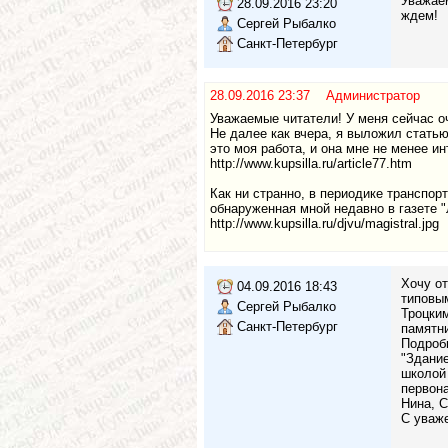
Уважаем
28.09.2016 23:20
ждем!
Сергей Рыбалко
Санкт-Петербург
28.09.2016 23:37 Администратор
Уважаемые читатели! У меня сейчас оч
Не далее как вчера, я выложил статью
это моя работа, и она мне не менее ин
http://www.kupsilla.ru/article77.htm
Как ни странно, в периодике транспор
обнаруженная мной недавно в газете "
http://www.kupsilla.ru/djvu/magistral.jpg
Хочу от
04.09.2016 18:43
типовым
Сергей Рыбалко
Троцким
Санкт-Петербург
памятник
Подробн
"Здание
школой 
первона
Нина, С
С уваже