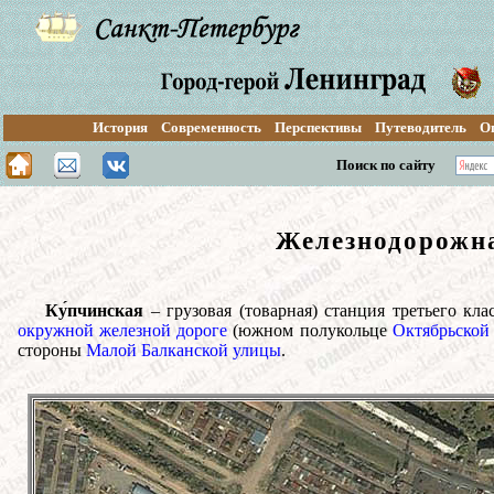
История
Современность
Перспективы
Путеводитель
О
Поиск по сайту
Железнодорожна
Ку́пчинская
– грузовая (товарная) станция третьего кла
окружной железной дороге
(южном полукольце
Октябрьской
стороны
Малой Балканской улицы
.